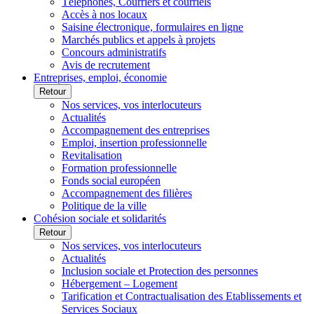
Téléphones, Courriers et courriels
Accès à nos locaux
Saisine électronique, formulaires en ligne
Marchés publics et appels à projets
Concours administratifs
Avis de recrutement
Entreprises, emploi, économie
Retour
Nos services, vos interlocuteurs
Actualités
Accompagnement des entreprises
Emploi, insertion professionnelle
Revitalisation
Formation professionnelle
Fonds social européen
Accompagnement des filières
Politique de la ville
Cohésion sociale et solidarités
Retour
Nos services, vos interlocuteurs
Actualités
Inclusion sociale et Protection des personnes
Hébergement – Logement
Tarification et Contractualisation des Etablissements et
Services Sociaux