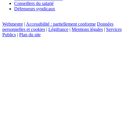
Conseillers du salarié
Défenseurs syndicaux
Webmestre
|
Accessibilité : partiellement conforme
Données
personnelles et cookies
|
Légifrance
|
Mentions légales
|
Services
Publics
|
Plan du site