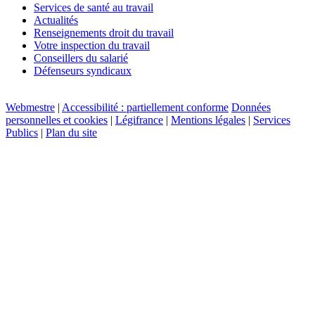
Services de santé au travail
Actualités
Renseignements droit du travail
Votre inspection du travail
Conseillers du salarié
Défenseurs syndicaux
Webmestre
|
Accessibilité : partiellement conforme
Données
personnelles et cookies
|
Légifrance
|
Mentions légales
|
Services
Publics
|
Plan du site