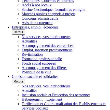
Téléphones, Courriers et courriels
Accès à nos locaux
Saisine électronique, formulaires en ligne
Marchés publics et appels à projets
Concours administratifs
Avis de recrutement
Entreprises, emploi, économie
Retour
Nos services, vos interlocuteurs
Actualités
Accompagnement des entreprises
Emploi, insertion professionnelle
Revitalisation
Formation professionnelle
Fonds social européen
Accompagnement des filières
Politique de la ville
Cohésion sociale et solidarités
Retour
Nos services, vos interlocuteurs
Actualités
Inclusion sociale et Protection des personnes
Hébergement – Logement
Tarification et Contractualisation des Etablissements et
Services Sociaux