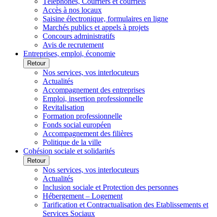
Téléphones, Courriers et courriels
Accès à nos locaux
Saisine électronique, formulaires en ligne
Marchés publics et appels à projets
Concours administratifs
Avis de recrutement
Entreprises, emploi, économie
Retour
Nos services, vos interlocuteurs
Actualités
Accompagnement des entreprises
Emploi, insertion professionnelle
Revitalisation
Formation professionnelle
Fonds social européen
Accompagnement des filières
Politique de la ville
Cohésion sociale et solidarités
Retour
Nos services, vos interlocuteurs
Actualités
Inclusion sociale et Protection des personnes
Hébergement – Logement
Tarification et Contractualisation des Etablissements et
Services Sociaux