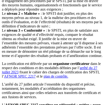
d’engagement des procédures par le SPSTI, par la mise en œuvre
des moyens humains, organisationnels et fonctionnels que le service
a déployés pour répondre aux exigences ;
Le
niveau 2 « Maîtrise »
: le SPSTI doit justifier, en plus des
moyens prévus au niveau 1, de la maîtrise des procédures et des
outils d’évaluation, et de l’effectivité (résultats) de ses moyens par la
définition d’indicateurs de suivi ;
Le
niveau 3 « Conformité »
: le SPSTI, en plus de satisfaire aux
exigences de qualité et d’effectivité requis, compare le résultat
obtenu au résultat exigé. Il justifie de la mise en œuvre de
l’ensemble des mesures prévues, visant à attester qu’il dispense à ses
adhérents l’ensemble des prestations prévues par l’offre socle. Il est
en mesure de démontrer un réel pilotage de sa démarche sur le long
terme et d’apporter des résultats probants et d’amélioration continue.
La certification est délivrée par un
organisme certificateur
dans le
respect des conditions et des modalités définies par l’
arrêté du 27
juillet 2023
fixant le cahier des charges de certification des SPSTI,
l’
AFNOR SPEC 2217
et le
plan de contrôle.
L’arrêté du 27 juillet articule l’ensemble du dispositif et précise,
notamment, les modalités d’accréditation des organismes
certificateurs ainsi que celles relatives aux transferts de certificats et
aux fusions de services.
L’
AFNOR SPEC 2217 constitue un référentiel « métier » pour