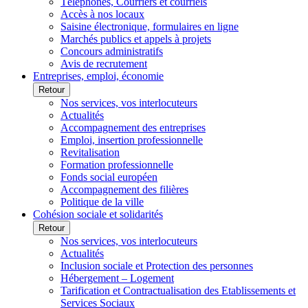
Téléphones, Courriers et courriels
Accès à nos locaux
Saisine électronique, formulaires en ligne
Marchés publics et appels à projets
Concours administratifs
Avis de recrutement
Entreprises, emploi, économie
Retour
Nos services, vos interlocuteurs
Actualités
Accompagnement des entreprises
Emploi, insertion professionnelle
Revitalisation
Formation professionnelle
Fonds social européen
Accompagnement des filières
Politique de la ville
Cohésion sociale et solidarités
Retour
Nos services, vos interlocuteurs
Actualités
Inclusion sociale et Protection des personnes
Hébergement – Logement
Tarification et Contractualisation des Etablissements et
Services Sociaux