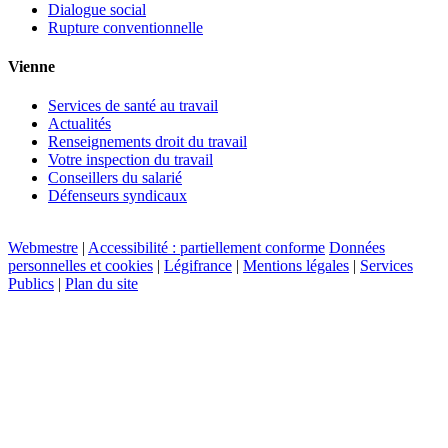
Dialogue social
Rupture conventionnelle
Vienne
Services de santé au travail
Actualités
Renseignements droit du travail
Votre inspection du travail
Conseillers du salarié
Défenseurs syndicaux
Webmestre
|
Accessibilité : partiellement conforme
Données
personnelles et cookies
|
Légifrance
|
Mentions légales
|
Services
Publics
|
Plan du site