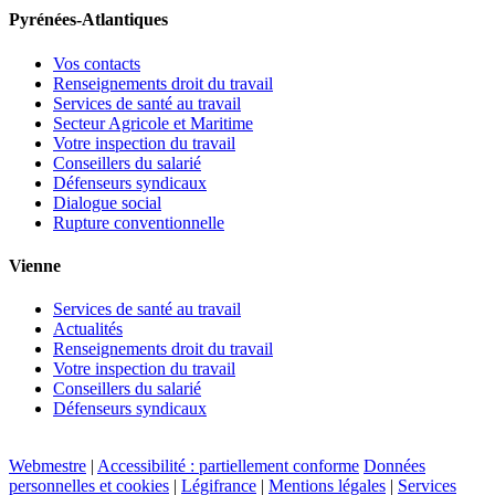
Pyrénées-Atlantiques
Vos contacts
Renseignements droit du travail
Services de santé au travail
Secteur Agricole et Maritime
Votre inspection du travail
Conseillers du salarié
Défenseurs syndicaux
Dialogue social
Rupture conventionnelle
Vienne
Services de santé au travail
Actualités
Renseignements droit du travail
Votre inspection du travail
Conseillers du salarié
Défenseurs syndicaux
Webmestre
|
Accessibilité : partiellement conforme
Données
personnelles et cookies
|
Légifrance
|
Mentions légales
|
Services