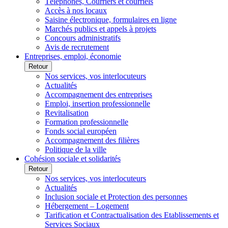
Téléphones, Courriers et courriels
Accès à nos locaux
Saisine électronique, formulaires en ligne
Marchés publics et appels à projets
Concours administratifs
Avis de recrutement
Entreprises, emploi, économie
Retour
Nos services, vos interlocuteurs
Actualités
Accompagnement des entreprises
Emploi, insertion professionnelle
Revitalisation
Formation professionnelle
Fonds social européen
Accompagnement des filières
Politique de la ville
Cohésion sociale et solidarités
Retour
Nos services, vos interlocuteurs
Actualités
Inclusion sociale et Protection des personnes
Hébergement – Logement
Tarification et Contractualisation des Etablissements et
Services Sociaux